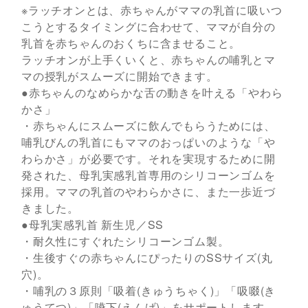
※ラッチオンとは、赤ちゃんがママの乳首に吸いつ
こうとするタイミングに合わせて、ママが自分の
乳首を赤ちゃんのおくちに含ませること。
ラッチオンが上手くいくと、赤ちゃんの哺乳とマ
マの授乳がスムーズに開始できます。
●赤ちゃんのなめらかな舌の動きを叶える「やわら
かさ」
・赤ちゃんにスムーズに飲んでもらうためには、
哺乳びんの乳首にもママのおっぱいのような「や
わらかさ」が必要です。それを実現するために開
発された、母乳実感乳首専用のシリコーンゴムを
採用。ママの乳首のやわらかさに、また一歩近づ
きました。
●母乳実感乳首 新生児／SS
・耐久性にすぐれたシリコーンゴム製。
・生後すぐの赤ちゃんにぴったりのSSサイズ(丸
穴)。
・哺乳の３原則「吸着(きゅうちゃく)」「吸啜(き
ゅうてつ)」「嚥下(えんげ)」をサポートします。