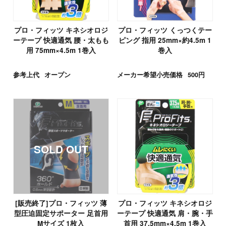
プロ・フィッツ キネシオロジ
プロ・フィッツ くっつくテー
ーテープ 快適通気 腰・太もも
ピング 指用 25mm×約4.5m 1
用 75mm×4.5m 1巻入
巻入
参考上代
オープン
メーカー希望小売価格
500円
[販売終了]プロ・フィッツ 薄
プロ・フィッツ キネシオロジ
型圧迫固定サポーター 足首用
ーテープ 快適通気 肩・腕・手
Mサイズ 1枚入
首用 37.5mm×4.5m 1巻入