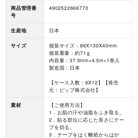
商品管理番
4902522666770
号
生産地
日本
サイズ
個装サイズ：86X130X40mm
個装重量：約71ｇ
内容量：37.5mm×4.5m×1巻入
製造国：日本
【ケース入数：6X12】【発売
元：ピップ株式会社】
素材
【ご使用方法】
1．お肌の汗や油脂をふき取る。
2．貼る部位に応じた長さにテー
プを切る。
3．テープをはく離紙からはが