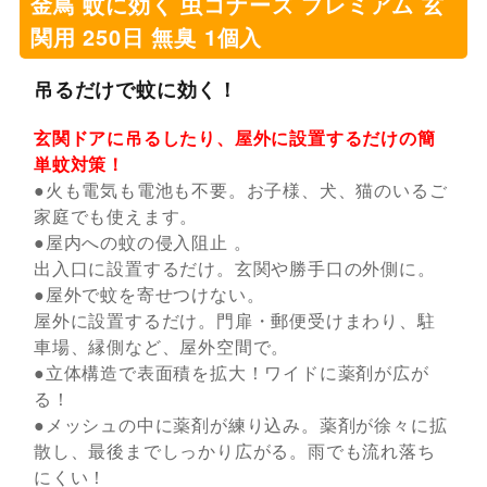
金鳥 蚊に効く 虫コナーズ プレミアム 玄
関用 250日 無臭 1個入
吊るだけで蚊に効く！
玄関ドアに吊るしたり、屋外に設置するだけの簡
単蚊対策！
●火も電気も電池も不要。お子様、犬、猫のいるご
家庭でも使えます。
●屋内への蚊の侵入阻止 。
出入口に設置するだけ。玄関や勝手口の外側に。
●屋外で蚊を寄せつけない。
屋外に設置するだけ。門扉・郵便受けまわり、駐
車場、縁側など、屋外空間で。
●立体構造で表面積を拡大！ワイドに薬剤が広が
る！
●メッシュの中に薬剤が練り込み。薬剤が徐々に拡
散し、最後までしっかり広がる。雨でも流れ落ち
にくい！