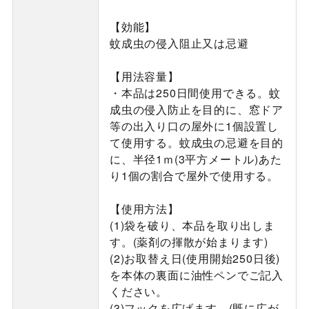
【効能】
蚊成虫の侵入阻止又は忌避
【用法容量】
・本品は250日間使用できる。蚊
成虫の侵入防止を目的に、窓ドア
等の出入り口の屋外に1個設置し
て使用する。蚊成虫の忌避を目的
に、半径1ｍ(3平方メートル)あた
り1個の割合で屋外で使用する。
【使用方法】
(1)袋を破り、本品を取り出しま
す。(薬剤の揮散が始まります)
(2)お取替え日(使用開始250日後)
を本体の裏面に油性ペンでご記入
ください。
(3)フックを広げます。(既に広が