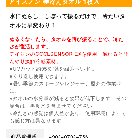
アイスノン 極冷えタオル 1枚入
水にぬらし、しぼって振るだけで、冷たいタ
オルに早変わり！
ぬるくなったら、タオルを再び振ることで、冷た
さが復活します。
テイジンのCOOLSENSOR EXを使用。触れるとひ
んやり接触冷感素材。
●UVカット約95％(紫外線遮へい率)。
●くり返し使用できます。
●暑い季節のスポーツやレジャー、屋外の作業時
に。
※タオルの水分量が減ると効果が低下します。その
場合は、再度水を含ませてください。
※冷たさの感覚は個人差があり、使用環境によって
も感じ方は異なります。
商品管理番
4902407024756