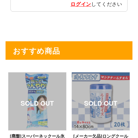
ログイン
してください
おすすめ商品
[廃盤]スーパーネックール氷
[メーカー欠品]ロングクール