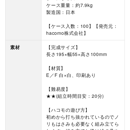
ケース重量：約7.9kg
製造国：日本
【ケース入数：100】【発売元：
hacomo株式会社】
素材
【完成サイズ】
長さ195×幅55×高さ100mm
【材質】
E／F 白×白、印刷あり
【難易度】
★★(組立時間目安：20分)
【ハコモの遊び方】
初めから打ち抜かれているのでノ
リもはさみも必要なく組み立てら