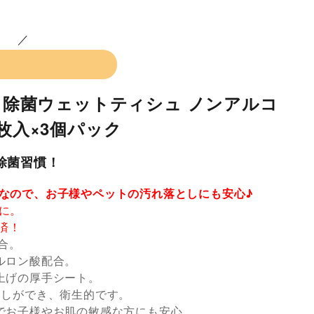
慣 除菌ウェットティシュ ノンアルコ
0枚入×3個パック
 除菌習慣！
なので、お子様やペットの汚れ落としにも安心♪
に。
ト済！
合。
ルロン酸配合。
上げの厚手シート。
出しができ、衛生的です。
でお子様やお肌の敏感な方にも安心。