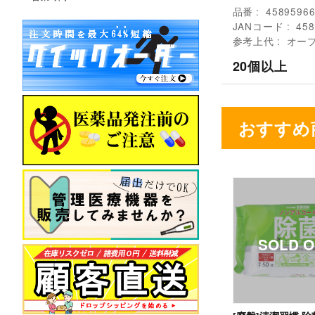
品番
4589596
JANコード
458
参考上代
オー
20個以上
おすすめ