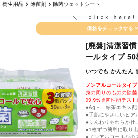
・衛生用品
除菌剤
除菌ウェットシート
click here!
価格をチェックする
[廃盤]清潔習
ールタイプ 5
いつでも かんたん
ノンアルコールタイプ
身の周りのものの除菌
99.9%除菌性能テス
●Ag＋、緑茶エキス配
●手肌にやさしいヒア
●ふんわりやわらか仕
●1枚ずつ簡単に取り
●ノンアルコールなの