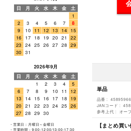
日
月
火
水
木
金
土
1
2
3
4
5
6
7
8
9
10
11
12
13
14
15
16
17
18
19
20
21
22
23
24
25
26
27
28
29
30
31
2026年9月
日
月
火
水
木
金
土
1
2
3
4
5
単品
6
7
8
9
10
11
12
13
14
15
16
17
18
19
品番
4589596
JANコード
458
20
21
22
23
24
25
26
参考上代
オー
27
28
29
30
【まとめ買い
・営業日：月曜日～金曜日
・営業時間：9:00-12:00/13:00-17:30