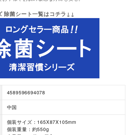
ズ 除菌シート一覧はコチラ↓↓
4589596694078
中国
個装サイズ：165X87X105mm
個装重量：約550g