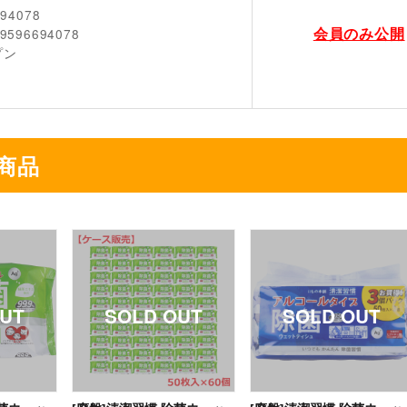
694078
会員のみ公開
9596694078
プン
商品