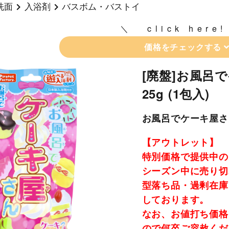
洗面
入浴剤
バスボム・バストイ
click here!
価格をチェックする
[廃盤]お風呂
25g (1包入)
お風呂でケーキ屋さ
【アウトレット】
特別価格で提供中の
シーズン中に売り切
型落ち品・過剰在庫
しております。
なお、お値打ち価格
ので何卒ご容赦くだ