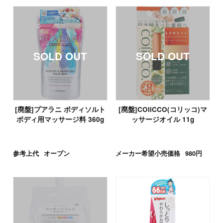
[廃盤]プアラニ ボディソルト
[廃盤]COliCCO(コリッコ)マ
ボディ用マッサージ料 360g
ッサージオイル 11g
参考上代
オープン
メーカー希望小売価格
980円