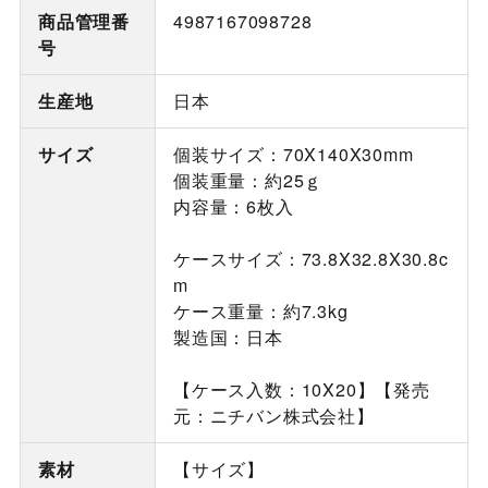
商品管理番
4987167098728
号
生産地
日本
サイズ
個装サイズ：70X140X30mm
個装重量：約25ｇ
内容量：6枚入
ケースサイズ：73.8X32.8X30.8c
m
ケース重量：約7.3kg
製造国：日本
【ケース入数：10X20】【発売
元：ニチバン株式会社】
素材
【サイズ】