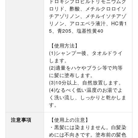
ドロキシプロピルトリモニウムク
ロリド、酢酸、メチルクロロイソ
チアゾリノン、メチルイソチアゾ
リノン、アロエベラ液汁、HC青1
5、青205、塩基性黄40
【使用方法】
(1)シャンプー後、タオルドライ
します。
(2)適量をハケやブラシ等で均等
に髪に塗布します。
(3)10分以上、自然放置します。
(4)なるべく低い温度のお湯でよ
く洗い流し、しっかりと乾かしま
す。
注意事項
【使用上の注意】
・黒髪には染まりません。白髪染
めには不向きです。塗布前の髪色