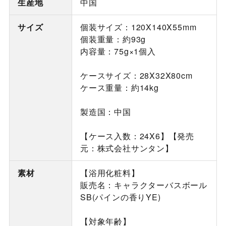
生産地
中国
サイズ
個装サイズ：120X140X55mm
個装重量：約93g
内容量：75g×1個入
ケースサイズ：28X32X80cm
ケース重量：約14kg
製造国：中国
【ケース入数：24X6】【発売
元：株式会社サンタン】
素材
【浴用化粧料】
販売名：キャラクターバスボール
SB(パインの香りYE)
【対象年齢】