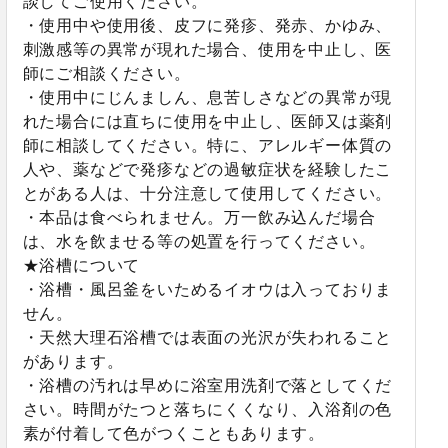
談してご使用ください。
・使用中や使用後、皮フに発疹、発赤、かゆみ、
刺激感等の異常が現れた場合、使用を中止し、医
師にご相談ください。
・使用中にじんましん、息苦しさなどの異常が現
れた場合には直ちに使用を中止し、医師又は薬剤
師に相談してください。特に、アレルギー体質の
人や、薬などで発疹などの過敏症状を経験したこ
とがある人は、十分注意して使用してください。
・本品は食べられません。万一飲み込んだ場合
は、水を飲ませる等の処置を行ってください。
★浴槽について
・浴槽・風呂釜をいためるイオウは入っておりま
せん。
・天然大理石浴槽では表面の光沢が失われること
があります。
・浴槽の汚れは早めに浴室用洗剤で落としてくだ
さい。時間がたつと落ちにくくなり、入浴剤の色
素が付着して色がつくこともあります。