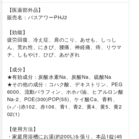
【医薬部外品】
販売名：バスアワーPHJ2
【効能】
疲労回復、冷え症、肩のこり、あせも、しっし
ん、荒れ性、にきび、腰痛、神経痛、痔、リウマ
チ、しもやけ、ひび、あがぎれ
【成分】
★有効成分：炭酸水素Na、炭酸Na、硫酸Na
★その他の成分：コハク酸、デキストリン、PEG
6000、流動パラフィン、ホホバ油、ヒアルロン酸
Na-2、POE(300)POP(55)、ケイ酸Ca、香料、
(+／-)赤102、赤106、青1、青2、黄4、黄5、黄2
02(1)
【使用方法】
・家庭用浴槽にお湯(約200L)を張り、本品1錠(45