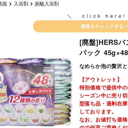
洗面
入浴剤
炭酸入浴剤
click here!
価格をチェックする
[廃盤]HERS
パック 45g×4
なめらか泡の贅沢と
【アウトレット】
特別価格で提供中の
シーズン中に売り切
型落ち品・過剰在庫
しております。
なお、お値打ち価格
ので何卒ご容赦くだ