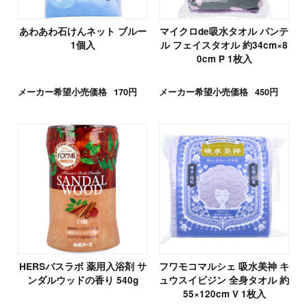
あわあわ石けんネット ブルー
マイクロde吸水タオル パンテ
1個入
ル フェイスタオル 約34cm×8
0cm P 1枚入
メーカー希望小売価格
170円
メーカー希望小売価格
450円
HERSバスラボ 薬用入浴剤 サ
フワモコマルシェ 吸水美神 キ
ンダルウッドの香り 540g
ュウスイビジン 全身タオル 約
55×120cm V 1枚入