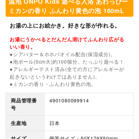
温泡 ONPO Kids 遊べる入浴 あわっぴー
ミカンの香り ふんわり黄色の泡 160mL
お湯の上にお絵かき。好きな形が作れる。
お湯にうかべるとだんだん溶けてふんわり広がる
いい香り。
●シアバター＆ホホバオイル配合(保湿成分)。
●泡ボール(5cm大)約100個分。たっぷり遊べる！
●アレルギーテスト済み(全ての方にアレルギーが
起きないというわけではありません)。
●ミカンの香り・ふんわり黄色の泡。
商品管理番
4901080099914
号
生産地
日本
サイズ
個装サイズ：50X179X50mm