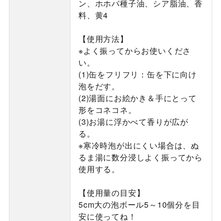
ン、ホホバ種子油、シア脂油、香
料、黄4
【使用方法】
※よく振ってからお使いくださ
い。
(1)缶をフリフリ：缶を下に向け
泡をだす。
(2)湯面にお絵かき＆手にとって
形をコネコネ。
(3)お湯に浮かべて香りが広が
る。
※寒冷時泡が出にくい場合は、ぬ
るま湯に数分浸しよく振ってから
使用する。
【使用量の目安】
5cm大の泡ボール5～10個分を目
安に使ってね！