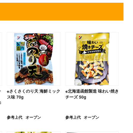
ン
※さくさくのり天 海鮮ミック
※北海道函館製造 味わい焼き
ス味 70g
チーズ 50g
辛
参考上代
オープン
参考上代
オープン