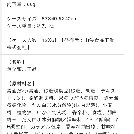
内容量：60g
ケースサイズ：57X49.5X42cm
ケース重量：約7.1kg
【ケース入数：12X6】【発売元：山栄食品工業
株式会社】
【名称】
魚介類加工品
【原材料名】
醤油だれ(醤油、砂糖調製品(砂糖、果糖、デキス
トリン)、発酵調味料、果糖ぶどう糖液糖、還元澱
粉糖化物、たん白加水分解物)(国内製造)、小麦
粉、植物油、いか、でん粉、香辛料、食塩、卵白
粉末、たん白加水分解物／調味料(アミノ酸等)、p
H調整剤、カラメル色素、香辛料抽出物、甘味料
(ステビア、カンゾウ、スクラロース)、(一部に小