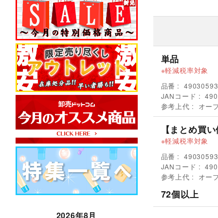
単品
軽減税率対象
品番
4903059
JANコード
490
参考上代
オー
【まとめ買い
軽減税率対象
品番
4903059
JANコード
490
参考上代
オー
72個以上
2026年8月