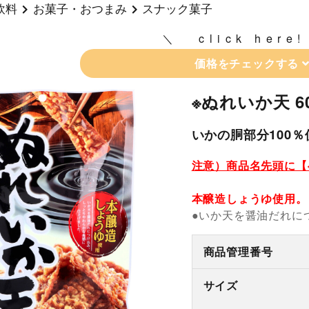
飲料
お菓子・おつまみ
スナック菓子
click here!
価格をチェックする
※ぬれいか天 6
いかの胴部分100％
注意）商品名先頭に【
本醸造しょうゆ使用。
●いか天を醤油だれに
商品管理番号
サイズ