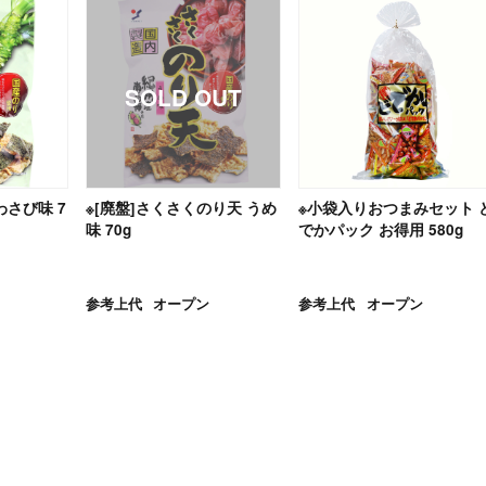
わさび味 7
※[廃盤]さくさくのり天 うめ
※小袋入りおつまみセット 
味 70g
でかパック お得用 580g
参考上代
オープン
参考上代
オープン