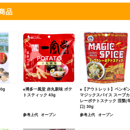
商品
0g
※博多一風堂 赤丸新味 ポテ
※【アウトレット】ペンギ
トスティック 43g
マジックスパイス スープカ
レーポテトスナック 涅槃(
口) 30g
参考上代
オープン
参考上代
オープン