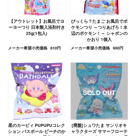
【アウトレット】お風呂でヨ
びっくら？たまご お風呂でポ
ーヨーつり 日本製入浴剤付き
ケモンつり ～つりあげろ！水
25g(1包入)
辺のポケモン！～ シャボンの
かおり 1個入
メーカー希望小売価格
610円
メーカー希望小売価格
650円
星のカービィ PUPUPUコレク
[廃盤]シュワたま サンリオキ
ション バスボール ピーチのか
ャラクターズ サマーフローテ