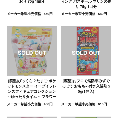
おり 75g 1回分
ィング バスボール マリンの香
り 75g 1回分
メーカー希望小売価格
550円
メーカー希望小売価格
580円
[廃盤]びっくら？たまご ポケ
[廃盤]おフロで消防車みずで
ットモンスター イーブイフレ
っぽう おもちゃ付き入浴剤 2
ンズフィギュアコレクション
5g(1包入)
～ゆったりタイム～ フラワー
のかおり 1個入
メーカー希望小売価格
450円
メーカー希望小売価格
610円