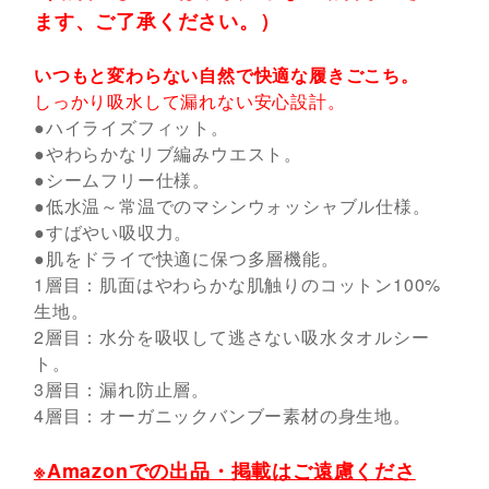
ます、ご了承ください。）
いつもと変わらない自然で快適な履きごこち。
しっかり吸水して漏れない安心設計。
●ハイライズフィット。
●やわらかなリブ編みウエスト。
●シームフリー仕様。
●低水温～常温でのマシンウォッシャブル仕様。
●すばやい吸収力。
●肌をドライで快適に保つ多層機能。
1層目：肌面はやわらかな肌触りのコットン100%
生地。
2層目：水分を吸収して逃さない吸水タオルシー
ト。
3層目：漏れ防止層。
4層目：オーガニックバンブー素材の身生地。
※Amazonでの出品・掲載はご遠慮くださ