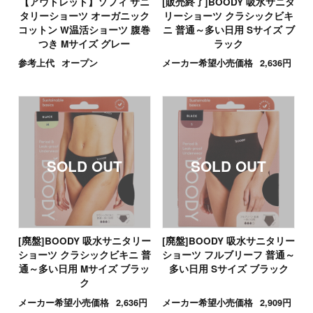
【アウトレット】ソフィ サニ
[販売終了]BOODY 吸水サニタ
タリーショーツ オーガニック
リーショーツ クラシックビキ
コットン W温活ショーツ 腹巻
ニ 普通～多い日用 Sサイズ ブ
つき Mサイズ グレー
ラック
参考上代
オープン
メーカー希望小売価格
2,636円
[廃盤]BOODY 吸水サニタリー
[廃盤]BOODY 吸水サニタリー
ショーツ クラシックビキニ 普
ショーツ フルブリーフ 普通～
通～多い日用 Mサイズ ブラッ
多い日用 Sサイズ ブラック
ク
メーカー希望小売価格
2,636円
メーカー希望小売価格
2,909円