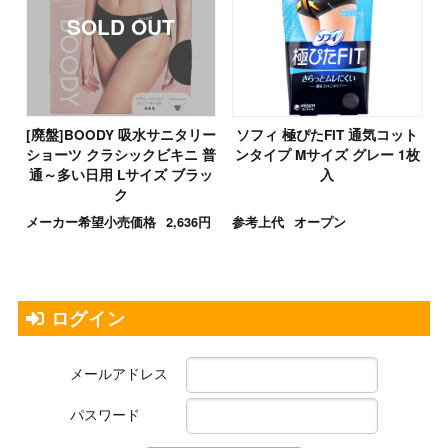
[廃盤]BOODY 吸水サニタリー
ソフィ 極ぴたFIT 通気コット
ショーツ クラシックビキニ 普
ンタイプ Mサイズ グレー 1枚
通～多い日用 Lサイズ ブラッ
入
ク
メーカー希望小売価格
2,636円
参考上代
オープン
ログイン
メールアドレス
パスワード