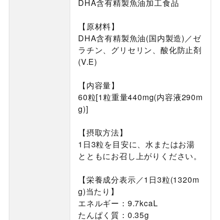
DHA含有精製魚油加工食品
【原材料】
DHA含有精製魚油(国内製造)／ゼ
ラチン、グリセリン、酸化防止剤
(V.E)
【内容量】
60粒[1粒重量440mg(内容液290m
g)]
【摂取方法】
1日3粒を目安に、水またはお湯
とともにお召し上がりください。
【栄養成分表示／1日3粒(1320m
g)当たり】
エネルギー：9.7kcaL
たんぱく質：0.35g