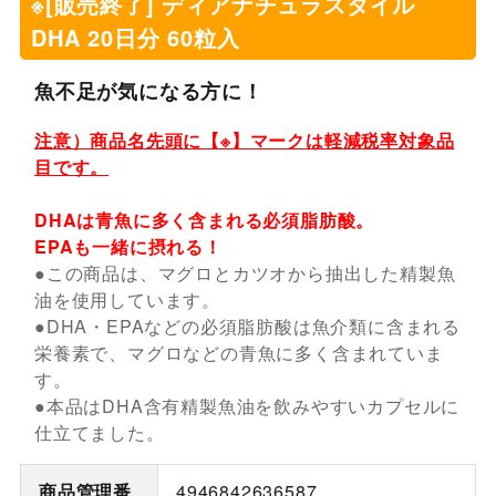
※[販売終了] ディアナチュラスタイル
DHA 20日分 60粒入
魚不足が気になる方に！
注意）商品名先頭に【※】マークは軽減税率対象品
目です。
DHAは青魚に多く含まれる必須脂肪酸。
EPAも一緒に摂れる！
●この商品は、マグロとカツオから抽出した精製魚
油を使用しています。
●DHA・EPAなどの必須脂肪酸は魚介類に含まれる
栄養素で、マグロなどの青魚に多く含まれていま
す。
●本品はDHA含有精製魚油を飲みやすいカプセルに
仕立てました。
商品管理番
4946842636587