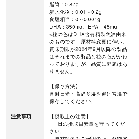
脂質：0.87g
炭水化物：0.01～0.2g
食塩相当：0～0.004g
DHA：350mg、EPA：45mg
※粒の色はDHA含有精製魚油由来
のものです。原材料変更に伴い、
賞味期限が2024年9月以降の製品
はそれまでの製品と粒の色がかわ
っておりますが、品質に問題はあ
りません。
【保存方法】
直射日光・高温多湿を避け常温で
保存してください。
注意事項
【摂取上の注意】
・1日の摂取目安量を守ってくだ
さい。
・原材料名をご確認の上、食物ア