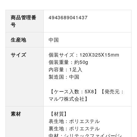
商品管理番
4943689041437
号
生産地
中国
サイズ
個装サイズ：120X325X15mm
個装重量：約50g
内容量：1足入
製造国：中国
【ケース入数：5X8】【発売元：
マルワ株式会社】
素材
【材質】
表生地：ポリエステル
裏生地：ポリエステル
中材：シリテックファイバー(シ