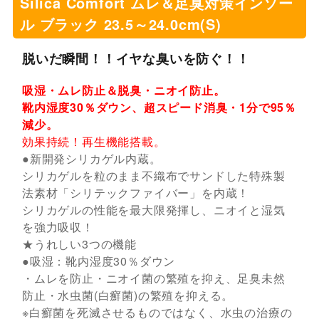
Silica Comfort ムレ＆足臭対策インソー
ル ブラック 23.5～24.0cm(S)
脱いだ瞬間！！イヤな臭いを防ぐ！！
吸湿・ムレ防止＆脱臭・ニオイ防止。
靴内湿度30％ダウン、超スピード消臭・1分で95％
減少。
効果持続！再生機能搭載。
●新開発シリカゲル内蔵。
シリカゲルを粒のまま不織布でサンドした特殊製
法素材「シリテックファイバー」を内蔵！
シリカゲルの性能を最大限発揮し、ニオイと湿気
を強力吸収！
★うれしい3つの機能
●吸湿：靴内湿度30％ダウン
・ムレを防止・ニオイ菌の繁殖を抑え、足臭未然
防止・水虫菌(白癬菌)の繁殖を抑える。
※白癬菌を死滅させるものではなく、水虫の治療の