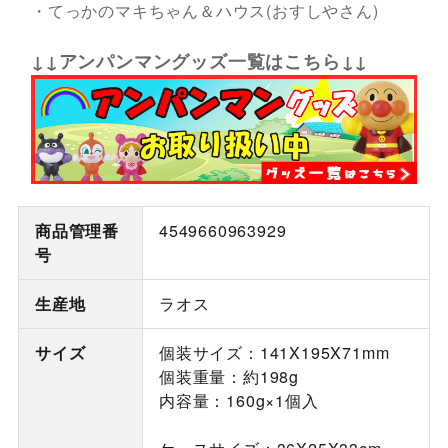
・てっかのマキちゃん＆ハウス(おすしやさん)
↓↓アンパンマングッズ一覧はこちら↓↓
商品管理番
4549660963929
号
生産地
ラオス
サイズ
個装サイズ：141X195X71mm
個装重量：約198g
内容量：160g×1個入