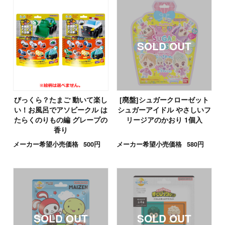
びっくら？たまご 動いて楽し
[廃盤]シュガークローゼット
い！お風呂でアソビークル は
シュガーアイドル やさしいフ
たらくのりもの編 グレープの
リージアのかおり 1個入
香り
メーカー希望小売価格
500円
メーカー希望小売価格
580円