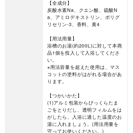
【全成分】
炭酸水素Na、クエン酸、硫酸N
a、アミロデキストリン、ポリグ
リセリン-3、香料、黄4
【用法用量】
浴槽のお湯(約200L)に対して本商
品1個を投入して入浴してくださ
い。
※用法容量を超えた使用は、マス
コットの塗料がはがれる場合があ
ります。
【つかいかた】
(1)アルミ包装からびっくらたま
ごをとりだし、透明フィルムをは
がしたら、入浴に適した温度のお
湯に入れましょう。(用法用量を
守ってお使いください。)