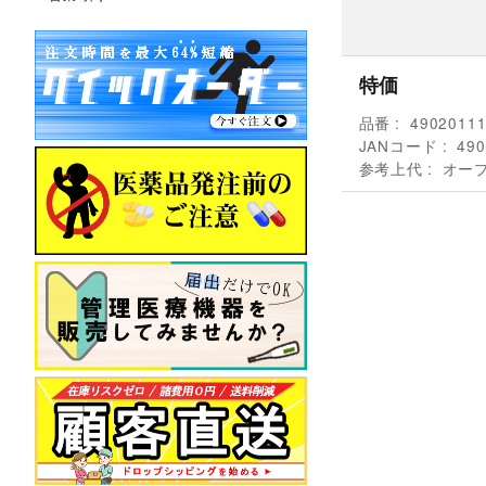
特価
品番
4902011
JANコード
490
参考上代
オー