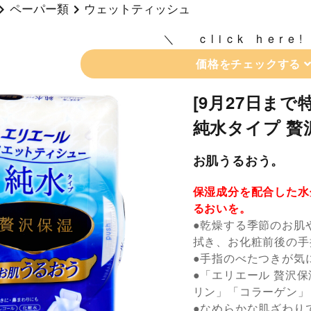
ペーパー類
ウェットティッシュ
click here!
価格をチェックする
[9月27日ま
純水タイプ 贅
お肌うるおう。
保湿成分を配合した水
るおいを。
●乾燥する季節のお肌
拭き、お化粧前後の手
●手指のべたつきが気
●「エリエール 贅沢
リン」「コラーゲン」
●なめらかな肌ざわり