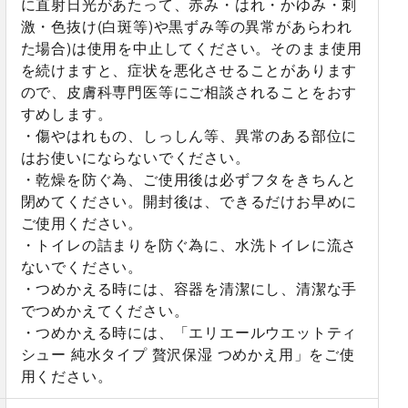
に直射日光があたって、赤み・はれ・かゆみ・刺
激・色抜け(白斑等)や黒ずみ等の異常があらわれ
た場合)は使用を中止してください。そのまま使用
を続けますと、症状を悪化させることがあります
ので、皮膚科専門医等にご相談されることをおす
すめします。
・傷やはれもの、しっしん等、異常のある部位に
はお使いにならないでください。
・乾燥を防ぐ為、ご使用後は必ずフタをきちんと
閉めてください。開封後は、できるだけお早めに
ご使用ください。
・トイレの詰まりを防ぐ為に、水洗トイレに流さ
ないでください。
・つめかえる時には、容器を清潔にし、清潔な手
でつめかえてください。
・つめかえる時には、「エリエールウエットティ
シュー 純水タイプ 贅沢保湿 つめかえ用」をご使
用ください。