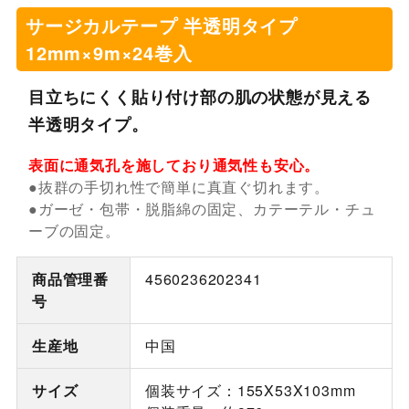
サージカルテープ 半透明タイプ
12mm×9m×24巻入
目立ちにくく貼り付け部の肌の状態が見える
半透明タイプ。
表面に通気孔を施しており通気性も安心。
●抜群の手切れ性で簡単に真直ぐ切れます。
●ガーゼ・包帯・脱脂綿の固定、カテーテル・チュ
ーブの固定。
商品管理番
4560236202341
号
生産地
中国
サイズ
個装サイズ：155X53X103mm