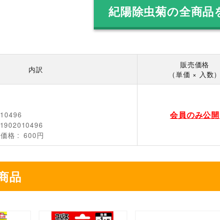
紀陽除虫菊の全商品
販売価格
内訳
（単価 × 入数
会員のみ公開
010496
1902010496
売価格
600円
商品