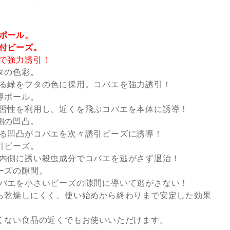
ポール。
付ビーズ。
で強力誘引！
タの色彩。
る緑をフタの色に採用。コバエを強力誘引！
導ポール。
習性を利用し、近くを飛ぶコバエを本体に誘導！
側の凹凸。
る凹凸がコバエを次々誘引ビーズに誘導！
引ビーズ。
内側に誘い殺虫成分でコバエを逃がさず退治！
ーズの隙間。
バエを小さいビーズの隙間に導いて逃がさない！
ら乾燥しにくく、使い始めから終わりまで安定した効果
くない食品の近くでもお使いいただけます。