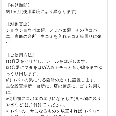
【有効期間】
約1ヵ月(使用環境により異なります)
【対象害虫】
ショウジョウバエ類、ノミバエ類、その他コバ
エ。家庭の台所、生ゴミを入れるゴミ箱周りに発
生。
【ご使用方法】
(1)容器をとりだし、シールをはがします。
(2)容器にフタをはめ込みカチッと音が鳴るまでゆ
っくり回します。
(3)コバエの気になる箇所の近くに設置します。
主な設置場所：台所に、店の厨房に、ゴミ箱周り
に。
※使用前にコバエのエサになるもの(食べ物の残り
や水など)は片付けてください。
※コバエのエサになるものを放置すればコバエは