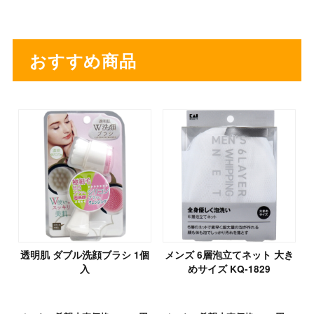
おすすめ商品
透明肌 ダブル洗顔ブラシ 1個
メンズ 6層泡立てネット 大き
入
めサイズ KQ-1829