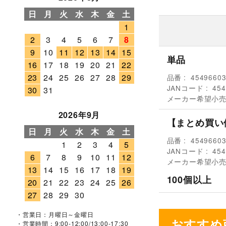
日
月
火
水
木
金
土
1
2
3
4
5
6
7
8
9
10
11
12
13
14
15
単品
16
17
18
19
20
21
22
23
24
25
26
27
28
29
品番
4549660
JANコード
454
30
31
メーカー希望小
2026年9月
【まとめ買い
日
月
火
水
木
金
土
品番
4549660
1
2
3
4
5
JANコード
454
6
7
8
9
10
11
12
メーカー希望小
13
14
15
16
17
18
19
100個以上
20
21
22
23
24
25
26
27
28
29
30
・営業日：月曜日～金曜日
おすすめ
・営業時間：9:00-12:00/13:00-17:30