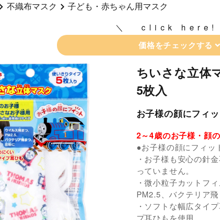
不織布マスク
子ども・赤ちゃん用マスク
click here!
価格をチェックする
ちいさな立体マ
5枚入
お子様の顔にフィッ
2～4歳のお子様・顔
●お子様の顔にフィッ
・お子様も安心の針金
っていません。
・微小粒子カットフィ
PM2.5、バクテリア
・ソフトな幅広タイプ
プ耳ひもを使用。