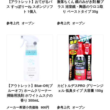
【アウトレット】おてがるバ
激落ちくん 鏡のみがき剤 酸プ
ス すっぽりーね スポンジソフ
ラス 浴室鏡・陶器のウロコ取
ト 1個入
り ペーストタイプ 35g
参考上代
オープン
参考上代
オープン
【アウトレット】Blue-Off(ブ
カビトルデスPRO グリーンジ
ルーオフ) ホームクリーナー
ェル 低臭タイプ 大容量 150g
掃除用洗剤 ホワイトムスクの
香り 300mL
メーカー希望小売価格
900円
参考上代
オープン