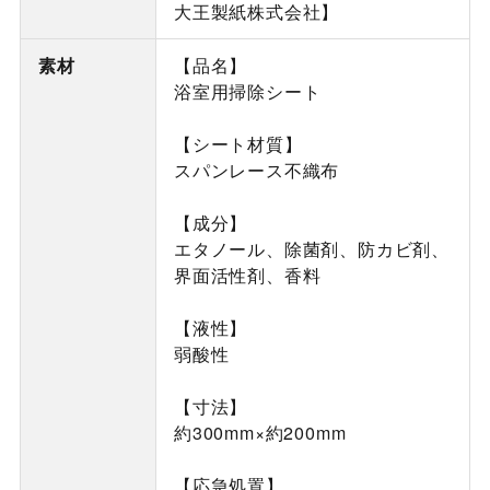
大王製紙株式会社】
素材
【品名】
浴室用掃除シート
【シート材質】
スパンレース不織布
【成分】
エタノール、除菌剤、防カビ剤、
界面活性剤、香料
【液性】
弱酸性
【寸法】
約300mm×約200mm
【応急処置】