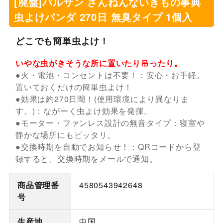
[廃盤]バルサン ざんねんないきもの事典
虫よけパンダ 270日 無臭タイプ 1個入
どこでも簡単虫よけ！
いやな虫がきそうな所に置いたり吊ったり。
●火・電池・コンセントは不要！：安心・お手軽。
置いておくだけの簡単虫よけ！
●効果は約270日間！(使用環境により異なりま
す。)：ながーく虫よけ効果を発揮。
●モーター・ファンレス設計の無音タイプ：寝室や
静かな場所にもピッタリ。
●交換時期を自動でお知らせ！：QRコードから登
録すると、交換時期をメールで通知。
商品管理番
4580543942648
号
生産地
中国