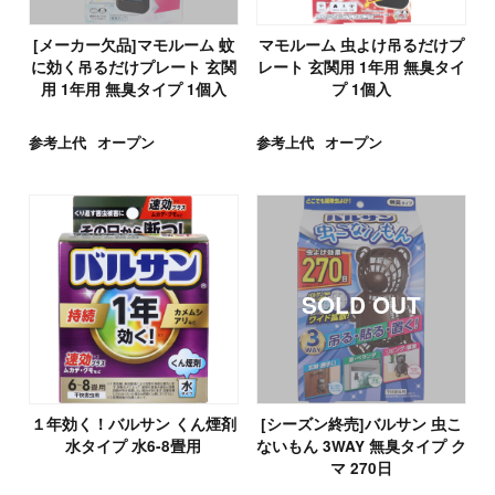
[メーカー欠品]マモルーム 蚊
マモルーム 虫よけ吊るだけプ
に効く吊るだけプレート 玄関
レート 玄関用 1年用 無臭タイ
用 1年用 無臭タイプ 1個入
プ 1個入
参考上代
オープン
参考上代
オープン
１年効く！バルサン くん煙剤
[シーズン終売]バルサン 虫こ
水タイプ 水6-8畳用
ないもん 3WAY 無臭タイプ ク
マ 270日