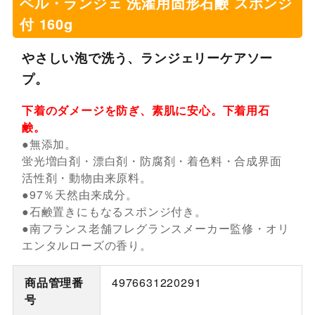
ベル・ランジェ 洗濯用固形石鹸 スポンジ
付 160g
やさしい泡で洗う、ランジェリーケアソー
プ。
下着のダメージを防ぎ、素肌に安心。下着用石
鹸。
●無添加。
蛍光増白剤・漂白剤・防腐剤・着色料・合成界面
活性剤・動物由来原料。
●97％天然由来成分。
●石鹸置きにもなるスポンジ付き。
●南フランス老舗フレグランスメーカー監修・オリ
エンタルローズの香り。
商品管理番
4976631220291
号