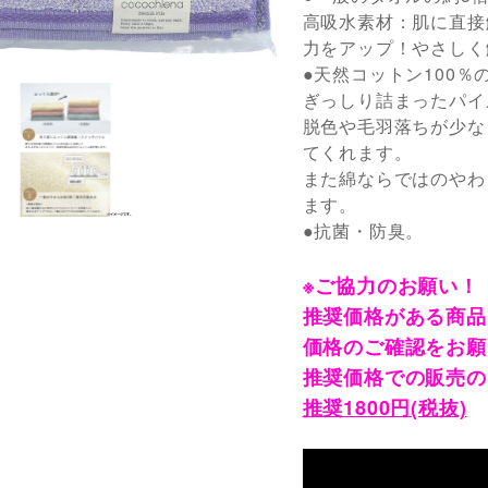
高吸水素材：肌に直接
力をアップ！やさしく
●天然コットン100
ぎっしり詰まったパイ
脱色や毛羽落ちが少な
てくれます。
また綿ならではのやわ
ます。
●抗菌・防臭。
※ご協力のお願い！
推奨価格がある商品
価格のご確認をお願
推奨価格での販売の
推奨1800円(税抜)