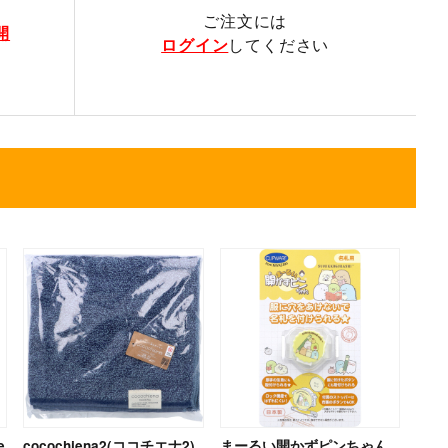
ご注文には
開
ログイン
してください
e
cocochiena2(ココチエナ2)
まーるい開かずピンちゃん