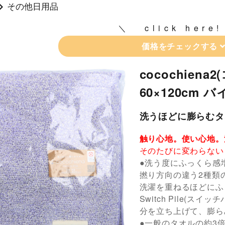
その他日用品
click here!
価格をチェックする
cocochien
60×120cm 
洗うほどに膨らむタ
触り心地。使い心地。
そのたびに変わらない
●洗う度にふっくら感
撚り方向の違う2種類
洗濯を重ねるほどにふ
Switch Pile(
分を立ち上げて、膨ら
●一般のタオルの約3