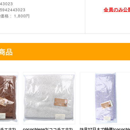
443023
会員のみ公
5942443023
売価格
1,800円
商品
ココチエナ2)
cocochiena2(ココチエナ2)
[9月27日まで特価]cocochi