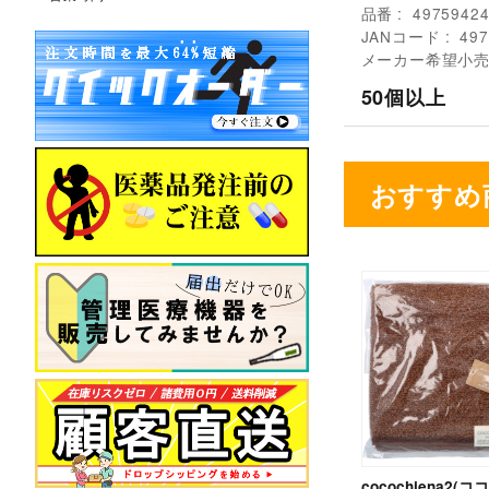
品番
4975942
JANコード
497
メーカー希望小
50個以上
おすすめ
cocochiena2(