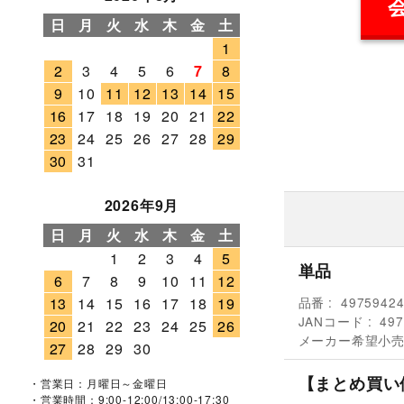
日
月
火
水
木
金
土
1
2
3
4
5
6
7
8
9
10
11
12
13
14
15
16
17
18
19
20
21
22
23
24
25
26
27
28
29
30
31
2026年9月
日
月
火
水
木
金
土
1
2
3
4
5
単品
6
7
8
9
10
11
12
品番
4975942
13
14
15
16
17
18
19
JANコード
497
20
21
22
23
24
25
26
メーカー希望小
27
28
29
30
【まとめ買い
・営業日：月曜日～金曜日
・営業時間：9:00-12:00/13:00-17:30