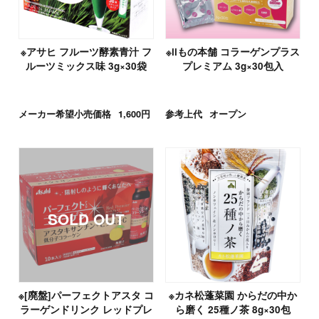
※アサヒ フルーツ酵素青汁 フ
※iiもの本舗 コラーゲンプラス
ルーツミックス味 3g×30袋
プレミアム 3g×30包入
メーカー希望小売価格
1,600円
参考上代
オープン
※[廃盤]パーフェクトアスタ コ
※カネ松蓬菜園 からだの中か
ラーゲンドリンク レッドプレ
ら磨く 25種ノ茶 8g×30包