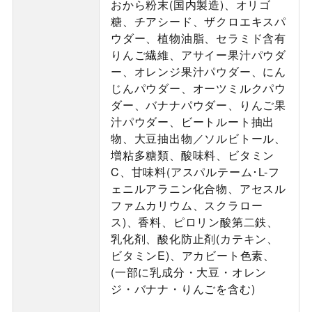
おから粉末(国内製造)、オリゴ
糖、チアシード、ザクロエキスパ
ウダー、植物油脂、セラミド含有
りんご繊維、アサイー果汁パウダ
ー、オレンジ果汁パウダー、にん
じんパウダー、オーツミルクパウ
ダー、バナナパウダー、りんご果
汁パウダー、ビートルート抽出
物、大豆抽出物／ソルビトール、
増粘多糖類、酸味料、ビタミン
C、甘味料(アスパルテーム･L-フ
ェニルアラニン化合物、アセスル
ファムカリウム、スクラロー
ス)、香料、ピロリン酸第二鉄、
乳化剤、酸化防止剤(カテキン、
ビタミンE)、アカビート色素、
(一部に乳成分・大豆・オレン
ジ・バナナ・りんごを含む)