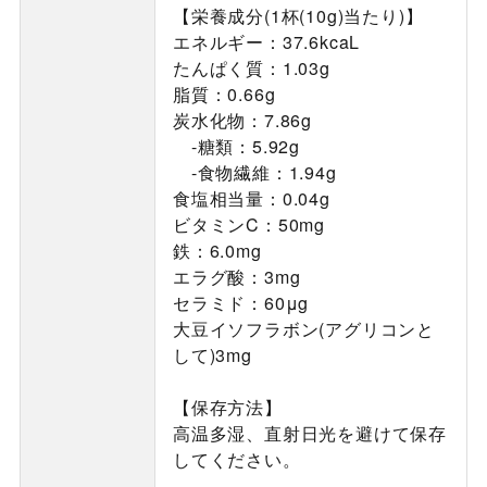
【栄養成分(1杯(10g)当たり)】
エネルギー：37.6kcaL
たんぱく質：1.03g
脂質：0.66g
炭水化物：7.86g
-糖類：5.92g
-食物繊維：1.94g
食塩相当量：0.04g
ビタミンC：50mg
鉄：6.0mg
エラグ酸：3mg
セラミド：60μg
大豆イソフラボン(アグリコンと
して)3mg
【保存方法】
高温多湿、直射日光を避けて保存
してください。