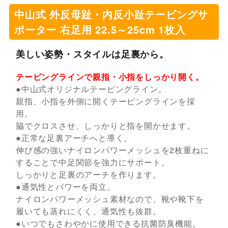
中山式 外反母趾・内反小趾テーピングサ
ポーター 右足用 22.5～25cm 1枚入
美しい姿勢・スタイルは足裏から。
テーピングラインで親指・小指をしっかり開く。
●中山式オリジナルテーピングライン。
親指、小指を外側に開くテーピングラインを採
用。
脇でクロスさせ、しっかりと指を開かせます。
●正常な足裏アーチへと導く。
伸び感の強いナイロンパワーメッシュを2枚重ねに
することで中足関節を強力にサポート。
しっかりと足裏のアーチを作ります。
●通気性とパワーを両立。
ナイロンパワーメッシュ素材なので、靴や靴下を
履いても蒸れにくく、通気性も抜群。
●いつでもさわやかに使用できる抗菌防臭機能。