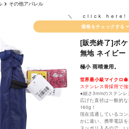
ル
その他アパレル
click here!
価格をチェックする
[販売終了]ポ
無地 ネイビー
極小 雨晴兼用。
世界最小級マイクロ傘
ステンレス骨採用で強
●細さ3mmのステン
広げた直径は一般的な
160g！
現在流通しているコン
かに違い、携帯電話を
スッポリ入るので、い