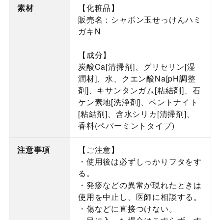
素材
【化粧品】
販売名：シャボン玉せっけんハミ
ガキN
【成分】
炭酸Ca[清掃剤]、グリセリン[湿
潤材]、水、クエン酸Na[pH調整
剤]、キサンタンガム[粘結剤]、石
ケン素地[洗浄剤]、ベントナイト
[粘結剤]、含水シリカ[清掃剤]、
香料(ペパーミントタイプ)
注意事項
【ご注意】
・使用後は必ずしっかりフタをす
る。
・発疹などの異常が現れたときは
使用を中止し、医師に相談する。
・傷などに直接つけない。