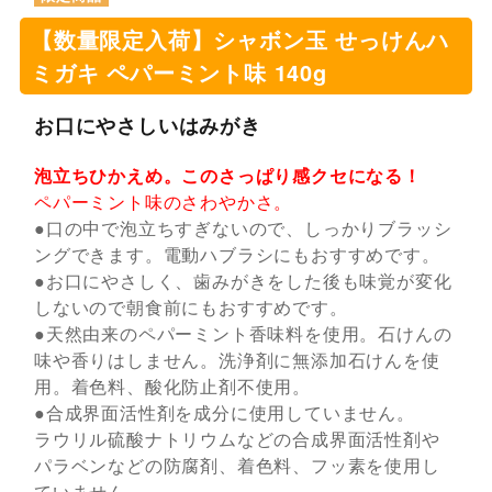
【数量限定入荷】シャボン玉 せっけんハ
ミガキ ペパーミント味 140g
お口にやさしいはみがき
泡立ちひかえめ。このさっぱり感クセになる！
ペパーミント味のさわやかさ。
●口の中で泡立ちすぎないので、しっかりブラッシ
ングできます。電動ハブラシにもおすすめです。
●お口にやさしく、歯みがきをした後も味覚が変化
しないので朝食前にもおすすめです。
●天然由来のペパーミント香味料を使用。石けんの
味や香りはしません。洗浄剤に無添加石けんを使
用。着色料、酸化防止剤不使用。
●合成界面活性剤を成分に使用していません。
ラウリル硫酸ナトリウムなどの合成界面活性剤や
パラベンなどの防腐剤、着色料、フッ素を使用し
ていません。