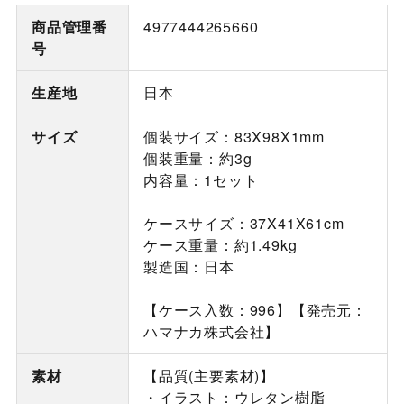
商品管理番
4977444265660
号
生産地
日本
サイズ
個装サイズ：83X98X1mm
個装重量：約3g
内容量：1セット
ケースサイズ：37X41X61cm
ケース重量：約1.49kg
製造国：日本
【ケース入数：996】【発売元：
ハマナカ株式会社】
素材
【品質(主要素材)】
・イラスト：ウレタン樹脂