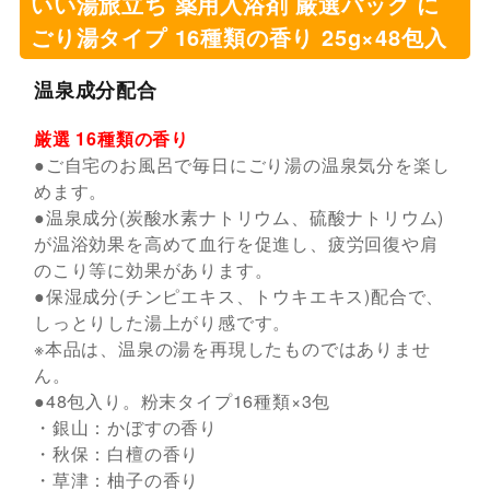
いい湯旅立ち 薬用入浴剤 厳選パック に
ごり湯タイプ 16種類の香り 25g×48包入
温泉成分配合
厳選 16種類の香り
●ご自宅のお風呂で毎日にごり湯の温泉気分を楽し
めます。
●温泉成分(炭酸水素ナトリウム、硫酸ナトリウム)
が温浴効果を高めて血行を促進し、疲労回復や肩
のこり等に効果があります。
●保湿成分(チンピエキス、トウキエキス)配合で、
しっとりした湯上がり感です。
※本品は、温泉の湯を再現したものではありませ
ん。
●48包入り。粉末タイプ16種類×3包
・銀山：かぼすの香り
・秋保：白檀の香り
・草津：柚子の香り