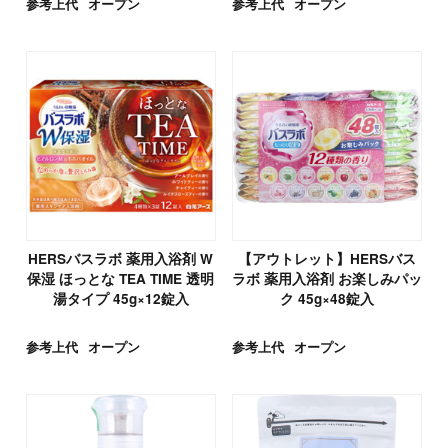
参考上代
オープン
参考上代
オープン
HERSバスラボ 薬用入浴剤 W
【アウトレット】HERSバス
保湿 ほっとな TEA TIME 透明
ラボ 薬用入浴剤 お楽しみパッ
湯タイプ 45g×12錠入
ク 45g×48錠入
参考上代
オープン
参考上代
オープン