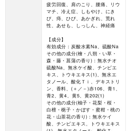
疲労回復、肩のこり、腰痛、リウ
マチ、冷え症、しもやけ、にき
び、痔、ひび、あかぎれ、荒れ
性、あせも、しっしん、神経痛
【成分】
有効成分：炭酸水素Na、硫酸Na
その他の成分(檜・八朔・い草・
森・藤・菖蒲の香り)：無水チオ
硫酸Na、無水ケイ酸、チンピエ
キス、トウキエキス(1)、無水エ
タノール、酸化Ｔｉ、デキストリ
ン、香料、(＋／－)赤106、青1、
青2、黄4、黄5、黄202(1)
その他の成分(柚子・花梨・桜・
白檀・梔子・かぼす・蜜柑・桃の
花・山茶花の香り)：無水ケイ
酸、チンピエキス、トウキエキス
(1)、無水エタノール、酸化Ｔ