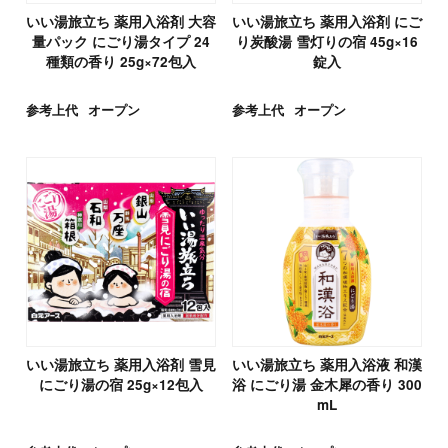
いい湯旅立ち 薬用入浴剤 大容
いい湯旅立ち 薬用入浴剤 にご
量パック にごり湯タイプ 24
り炭酸湯 雪灯りの宿 45g×16
種類の香り 25g×72包入
錠入
参考上代
オープン
参考上代
オープン
いい湯旅立ち 薬用入浴剤 雪見
いい湯旅立ち 薬用入浴液 和漢
にごり湯の宿 25g×12包入
浴 にごり湯 金木犀の香り 300
mL