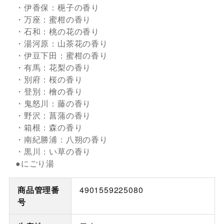
・伊香保：梔子の香り
・万座：蜜柑の香り
・石和：桃の花の香り
・湯河原：山茶花の香り
・伊豆下田：蜜柑の香り
・有馬：花梨の香り
・別府：桜の香り
・登別：檜の香り
・鬼怒川：藤の香り
・野沢：菖蒲の香り
・箱根：森の香り
・南紀勝浦：八朔の香り
・黒川：い草の香り
●にごり湯
商品管理番
4901559225080
号