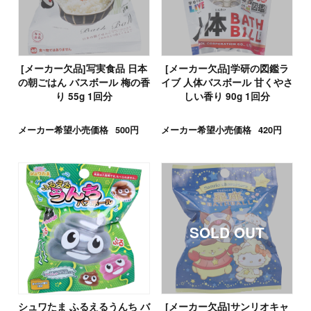
[メーカー欠品]写実食品 日本
[メーカー欠品]学研の図鑑ラ
の朝ごはん バスボール 梅の香
イブ 人体バスボール 甘くやさ
り 55g 1回分
しい香り 90g 1回分
メーカー希望小売価格
500円
メーカー希望小売価格
420円
シュワたま ふるえるうんち バ
[メーカー欠品]サンリオキャ