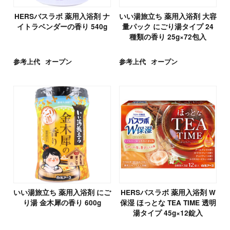
HERSバスラボ 薬用入浴剤 ナ
いい湯旅立ち 薬用入浴剤 大容
イトラベンダーの香り 540g
量パック にごり湯タイプ 24
種類の香り 25g×72包入
参考上代
オープン
参考上代
オープン
いい湯旅立ち 薬用入浴剤 にご
HERSバスラボ 薬用入浴剤 W
り湯 金木犀の香り 600g
保湿 ほっとな TEA TIME 透明
湯タイプ 45g×12錠入