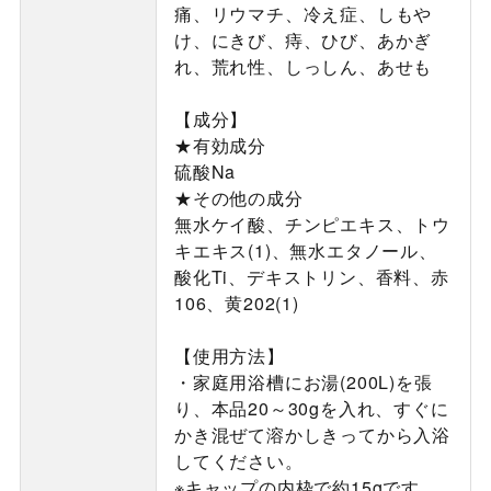
痛、リウマチ、冷え症、しもや
け、にきび、痔、ひび、あかぎ
れ、荒れ性、しっしん、あせも
【成分】
★有効成分
硫酸Na
★その他の成分
無水ケイ酸、チンピエキス、トウ
キエキス(1)、無水エタノール、
酸化Ti、デキストリン、香料、赤
106、黄202(1)
【使用方法】
・家庭用浴槽にお湯(200L)を張
り、本品20～30gを入れ、すぐに
かき混ぜて溶かしきってから入浴
してください。
※キャップの内枠で約15gです。