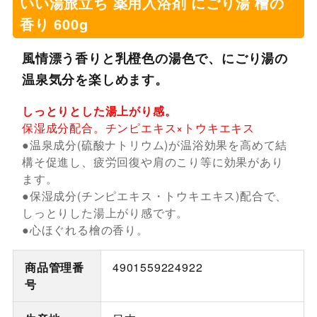
いい湯旅立ち 薬用入浴剤 にごり湯 檜の
香り 600g
風情漂う香りと乳橙色の湯色で、にごり湯の
温泉気分を楽しめます。
しっとりとした湯上がり感。
保湿成分配合。チンピエキス×トウキエキス
●温泉成分(硫酸ナトリウム)が温浴効果を高めて結
構そ促進し、疲労回復や肩のこり等に効果があり
ます。
●保湿成分(チンピエキス・トウキエキス)配合で、
しっとりした湯上がり感です。
●心ほぐれる檜の香り。
商品管理番
4901559224922
号