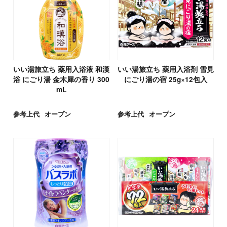
いい湯旅立ち 薬用入浴液 和漢
いい湯旅立ち 薬用入浴剤 雪見
浴 にごり湯 金木犀の香り 300
にごり湯の宿 25g×12包入
mL
参考上代
オープン
参考上代
オープン