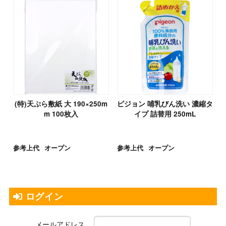
(特)天ぷら敷紙 大 190×250m
ピジョン 哺乳びん洗い 濃縮タ
m 100枚入
イプ 詰替用 250mL
参考上代
オープン
参考上代
オープン
ログイン
メールアドレス