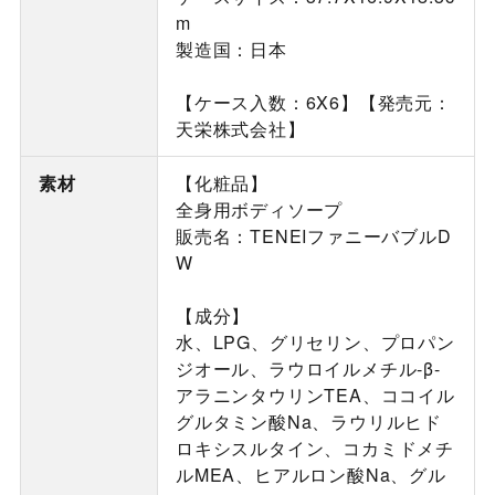
m
製造国：日本
【ケース入数：6X6】【発売元：
天栄株式会社】
素材
【化粧品】
全身用ボディソープ
販売名：TENEIファニーバブルD
W
【成分】
水、LPG、グリセリン、プロパン
ジオール、ラウロイルメチル-β-
アラニンタウリンTEA、ココイル
グルタミン酸Na、ラウリルヒド
ロキシスルタイン、コカミドメチ
ルMEA、ヒアルロン酸Na、グル