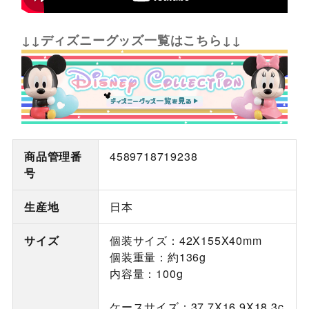
↓↓ディズニーグッズ一覧はこちら↓↓
商品管理番
4589718719238
号
生産地
日本
サイズ
個装サイズ：42X155X40mm
個装重量：約136g
内容量：100g
ケースサイズ：37.7X16.9X18.3c