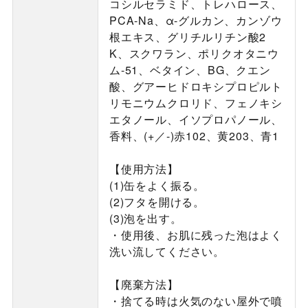
コシルセラミド、トレハロース、
PCA-Na、α-グルカン、カンゾウ
根エキス、グリチルリチン酸2
K、スクワラン、ポリクオタニウ
ム-51、ベタイン、BG、クエン
酸、グアーヒドロキシプロピルト
リモニウムクロリド、フェノキシ
エタノール、イソプロパノール、
香料、(+／-)赤102、黄203、青1
【使用方法】
(1)缶をよく振る。
(2)フタを開ける。
(3)泡を出す。
・使用後、お肌に残った泡はよく
洗い流してください。
【廃棄方法】
・捨てる時は火気のない屋外で噴