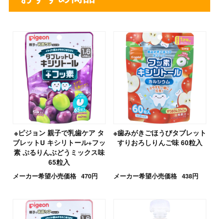
※ピジョン 親子で乳歯ケア タ
※歯みがきごほうびタブレット
ブレットU キシリトール+フッ
すりおろしりんご味 60粒入
素 ぷるりんぶどうミックス味
65粒入
メーカー希望小売価格
470円
メーカー希望小売価格
438円