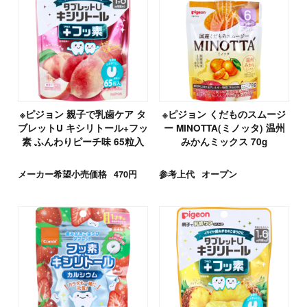
※ピジョン 親子で乳歯ケア タ
※ピジョン くだものスムージ
ブレットU キシリトール+フッ
ー MINOTTA(ミノッタ) 温州
素 ふんわりピーチ味 65粒入
みかんミックス 70g
メーカー希望小売価格
470円
参考上代
オープン