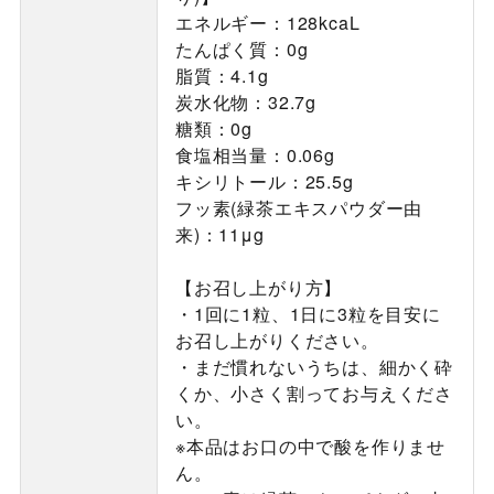
エネルギー：128kcaL
たんぱく質：0g
脂質：4.1g
炭水化物：32.7g
糖類：0g
食塩相当量：0.06g
キシリトール：25.5g
フッ素(緑茶エキスパウダー由
来)：11μg
【お召し上がり方】
・1回に1粒、1日に3粒を目安に
お召し上がりください。
・まだ慣れないうちは、細かく砕
くか、小さく割ってお与えくださ
い。
※本品はお口の中で酸を作りませ
ん。