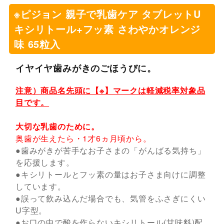
※ピジョン 親子で乳歯ケア タブレットU
キシリトール+フッ素 さわやかオレンジ
味 65粒入
イヤイヤ歯みがきのごほうびに。
注意）商品名先頭に【※】マークは軽減税率対象品
目です。
大切な乳歯のために。
奥歯が生えたら・1才6ヵ月頃から。
●歯みがきが苦手なお子さまの「がんばる気持ち」
を応援します。
●キシリトールとフッ素の量はお子さま向けに調整
しています。
●誤って飲み込んだ場合でも、気管をふさぎにくい
U字型。
●お口の中で酸を作らないキシリトール(甘味料)配