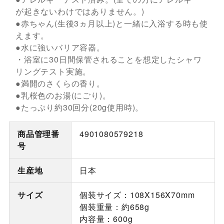
が起きないわけではありません。)
●赤ちゃん(生後3ヵ月以上)と一緒に入浴する時も使
えます。
●水に強いバリア容器。
・浴室に30日間保管されることを想定したシャワ
リングテスト実施。
●満開のさくらの香り。
●乳桜色のお湯(にごり)。
●たっぷり約30回分(20g使用時)。
商品管理番
4901080579218
号
生産地
日本
サイズ
個装サイズ：108X156X70mm
個装重量：約658g
内容量：600g