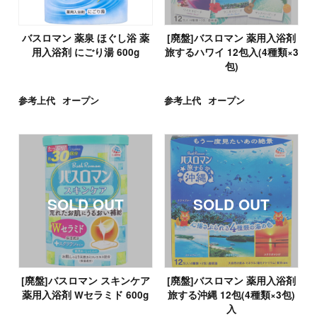
バスロマン 薬泉 ほぐし浴 薬
[廃盤]バスロマン 薬用入浴剤
用入浴剤 にごり湯 600g
旅するハワイ 12包入(4種類×3
包)
参考上代
オープン
参考上代
オープン
[廃盤]バスロマン スキンケア
[廃盤]バスロマン 薬用入浴剤
薬用入浴剤 Wセラミド 600g
旅する沖縄 12包(4種類×3包)
入