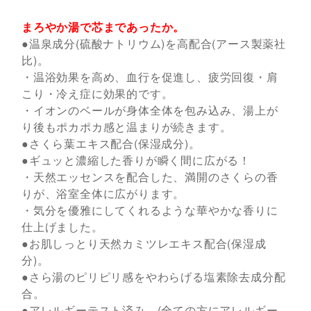
まろやか湯で芯まであったか。
●温泉成分(硫酸ナトリウム)を高配合(アース製薬社
比)。
・温浴効果を高め、血行を促進し、疲労回復・肩
こり・冷え症に効果的です。
・イオンのベールが身体全体を包み込み、湯上が
り後もポカポカ感と温まりが続きます。
●さくら葉エキス配合(保湿成分)。
●ギュッと濃縮した香りが瞬く間に広がる！
・天然エッセンスを配合した、満開のさくらの香
りが、浴室全体に広がります。
・気分を優雅にしてくれるような華やかな香りに
仕上げました。
●お肌しっとり天然カミツレエキス配合(保湿成
分)。
●さら湯のピリピリ感をやわらげる塩素除去成分配
合。
●アレルギーテスト済み。(全ての方にアレルギー