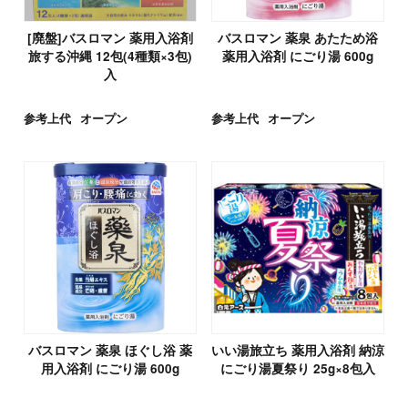
[廃盤]バスロマン 薬用入浴剤
バスロマン 薬泉 あたため浴
旅する沖縄 12包(4種類×3包)
薬用入浴剤 にごり湯 600g
入
参考上代
オープン
参考上代
オープン
バスロマン 薬泉 ほぐし浴 薬
いい湯旅立ち 薬用入浴剤 納涼
用入浴剤 にごり湯 600g
にごり湯夏祭り 25g×8包入