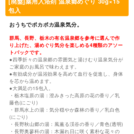
[廃盤]薬用入浴剤 温泉郷めぐり 30g×15
包入
おうちでポカポカ温泉気分。
群馬、長野、栃木の有名温泉郷を参考に選んで作
り上げた、湯めぐり気分を楽しめる4種類のアソー
トパックです。
●四季折々の温泉郷の雰囲気と湯けむり温泉気分が
ご家庭のお風呂で味わえます。
●有効成分が温浴効果を高めて血行を促進し、身体
を芯から温めます。
●大満足の15包入。
・栃木塩原の湯：澄みきった高原の花の香り／乳
藤色(にごり)
・群馬水上の湯：気分穏やか森林の香り／乳白色
(にごり)
・長野秋山郷の湯：風薫る渓谷の香り／青色(透明)
・長野奥蓼科の湯：木漏れ日に咲く素朴な花々の