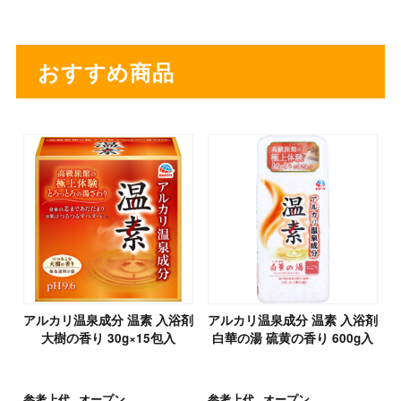
おすすめ商品
アルカリ温泉成分 温素 入浴剤
アルカリ温泉成分 温素 入浴剤
大樹の香り 30g×15包入
白華の湯 硫黄の香り 600g入
参考上代
オープン
参考上代
オープン