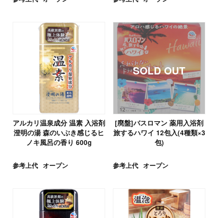
アルカリ温泉成分 温素 入浴剤
[廃盤]バスロマン 薬用入浴剤
澄明の湯 森のいぶき感じるヒ
旅するハワイ 12包入(4種類×3
ノキ風呂の香り 600g
包)
参考上代
オープン
参考上代
オープン