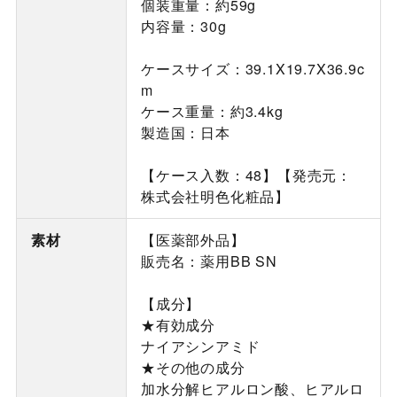
個装重量：約59g
内容量：30g
ケースサイズ：39.1X19.7X36.9c
m
ケース重量：約3.4kg
製造国：日本
【ケース入数：48】【発売元：
株式会社明色化粧品】
素材
【医薬部外品】
販売名：薬用BB SN
【成分】
★有効成分
ナイアシンアミド
★その他の成分
加水分解ヒアルロン酸、ヒアルロ