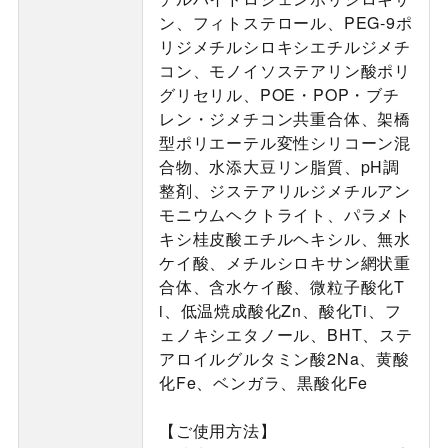
ン、フィトステロール、PEG-9ポ
リジメチルシロキシエチルジメチ
コン、モノイソステアリン酸ポリ
グリセリル、POE・POP・ブチ
レン・ジメチコン共重合体、架橋
型ポリエーテル変性シリコーン混
合物、水添大豆リン脂質、pH調
整剤、ジステアリルジメチルアン
モニウムヘクトライト、パラメト
キシ桂皮酸エチルヘキシル、無水
ケイ酸、メチルシロキサン網状重
合体、含水ケイ酸、微粒子酸化T
i、低温焼成酸化Zn、酸化Ti、フ
ェノキシエタノール、BHT、ステ
アロイルグルタミン酸2Na、黄酸
化Fe、ベンガラ、黒酸化Fe
【ご使用方法】