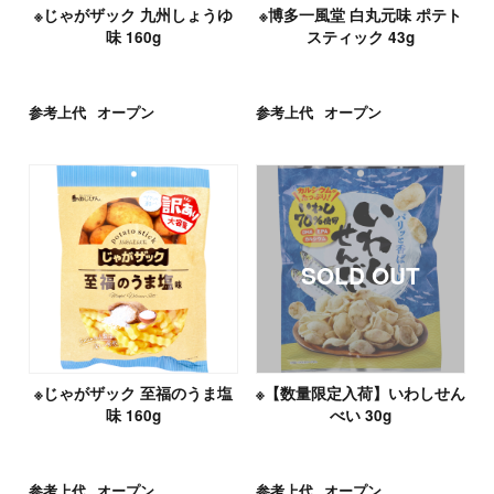
※じゃがザック 九州しょうゆ
※博多一風堂 白丸元味 ポテト
味 160g
スティック 43g
参考上代
オープン
参考上代
オープン
※じゃがザック 至福のうま塩
※【数量限定入荷】いわしせん
味 160g
べい 30g
参考上代
オープン
参考上代
オープン