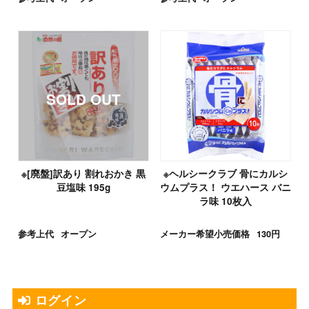
※[廃盤]訳あり 割れおかき 黒
※ヘルシークラブ 骨にカルシ
豆塩味 195g
ウムプラス！ ウエハース バニ
ラ味 10枚入
参考上代
オープン
メーカー希望小売価格
130円
ログイン