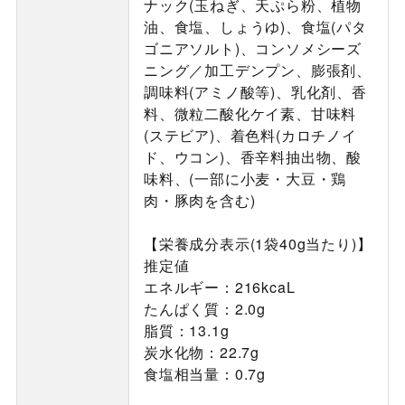
ナック(玉ねぎ、天ぷら粉、植物
油、食塩、しょうゆ)、食塩(パタ
ゴニアソルト)、コンソメシーズ
ニング／加工デンプン、膨張剤、
調味料(アミノ酸等)、乳化剤、香
料、微粒二酸化ケイ素、甘味料
(ステビア)、着色料(カロチノイ
ド、ウコン)、香辛料抽出物、酸
味料、(一部に小麦・大豆・鶏
肉・豚肉を含む)
【栄養成分表示(1袋40g当たり)】
推定値
エネルギー：216kcaL
たんぱく質：2.0g
脂質：13.1g
炭水化物：22.7g
食塩相当量：0.7g