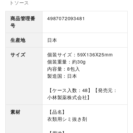
トソース
商品管理番
4987072093481
号
生産地
日本
サイズ
個装サイズ：59X136X25mm
個装重量：約30g
内容量：8包入
製造国：日本
【ケース入数：48】【発売元：
小林製薬株式会社】
素材
【品名】
衣類用シミ抜き剤