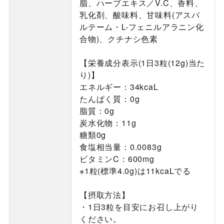
脂、ハーブエキス／V.C、香料、
乳化剤、酸味料、甘味料(アスパ
ルテーム・L-フェニルアラニン化
合物)、クチナシ色素
【栄養成分表示(1日3粒(12g)当た
り)】
エネルギー：34kcaL
たんぱく質：0g
脂質：0g
炭水化物：11g
糖類0g
食塩相当量：0.0083g
ビタミンC：600mg
※1粒(標準4.0g)は11kcaLでる
【摂取方法】
・1日3粒を目安にお召し上がり
ください。