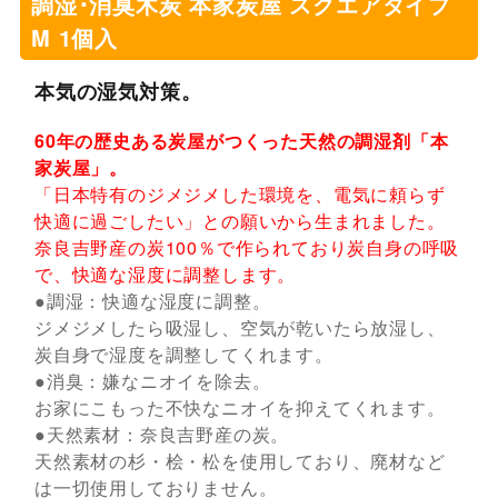
調湿･消臭木炭 本家炭屋 スクエアタイプ
M 1個入
本気の湿気対策。
60年の歴史ある炭屋がつくった天然の調湿剤「本
家炭屋」。
「日本特有のジメジメした環境を、電気に頼らず
快適に過ごしたい」との願いから生まれました。
奈良吉野産の炭100％で作られており炭自身の呼吸
で、快適な湿度に調整します。
●調湿：快適な湿度に調整。
ジメジメしたら吸湿し、空気が乾いたら放湿し、
炭自身で湿度を調整してくれます。
●消臭：嫌なニオイを除去。
お家にこもった不快なニオイを抑えてくれます。
●天然素材：奈良吉野産の炭。
天然素材の杉・桧・松を使用しており、廃材など
は一切使用しておりません。