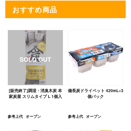
おすすめ商品
[販売終了]調湿・消臭木炭 本
備長炭ドライペット 420mL×3
家炭屋 スリムタイプ L 1個入
個パック
参考上代
オープン
参考上代
オープン