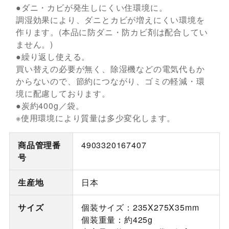
●ダニ・カビが発生しにくい住環境に。
調湿効果により、ダニとカビが増えにくい環境を
作ります。(本品に防ダニ・防カビ剤は配合してい
ません。)
●繰り返し使える。
買い替えの必要が無く、除湿機などの電気代もか
からないので、節約につながり、ゴミの軽減・環
境に配慮しております。
●炭約400g／袋。
※使用環境により質量は多少変化します。
商品管理番
4903320167407
号
生産地
日本
サイズ
個装サイズ：235X275X35mm
個装重量：約425g