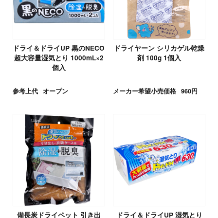
ドライ＆ドライUP 黒のNECO
ドライヤーン シリカゲル乾燥
超大容量湿気とり 1000mL×2
剤 100g 1個入
個入
参考上代
オープン
メーカー希望小売価格
960円
備長炭ドライペット 引き出
ドライ＆ドライUP 湿気とり