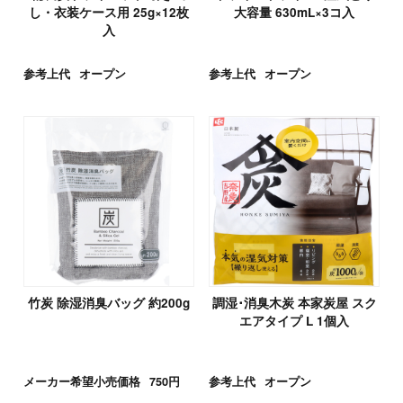
し・衣装ケース用 25g×12枚
大容量 630mL×3コ入
入
参考上代
オープン
参考上代
オープン
竹炭 除湿消臭バッグ 約200g
調湿･消臭木炭 本家炭屋 スク
エアタイプ L 1個入
メーカー希望小売価格
750円
参考上代
オープン