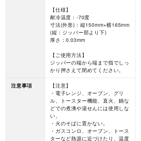
【仕様】
耐冷温度：-70度
寸法(外形)：縦150mm×横165mm
(縦：ジッパー部より下)
厚さ：0.03mm
【ご使用方法】
ジッパーの端から端まで指でしっ
かり押さえて閉めてください。
注意事項
【注意】
・電子レンジ、オーブン、グリ
ル、トースター機能、直火、鍋な
どでの煮沸や湯せんには使用しな
い。
・火のそばに置かない。
・ガスコンロ、オーブン、トース
ターなど熱源に近づけたり、温度