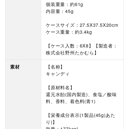
個装重量：約61g
内容量：45g
ケースサイズ：27.5X37.5X20cm
ケース重量：約3.4kg
【ケース入数：6X8】【製造者：
株式会社野州たかむら】
素材
【名称】
キャンディ
【原材料名】
還元水飴(国内製造)、食塩／酸味
料、香料、着色料(青1)
【栄養成分表示(1製品(45g)あた
り)】
熱量：177kcaL