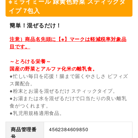
※ミライミール 緑黄色野菜 スティックタ
イプ 7包入
簡単！混ぜるだけ！
注意）商品名先頭に【※】マークは軽減税率対象品
目です。
～とろける栄養～
国産の野菜とアルファ化米の離乳食。
●忙しい毎日を応援！腸まで届くやさしさ ビフィズ
ス菌配合。
●粉末とお湯を混ぜるだけ スティックタイプ。
●お湯または水を混ぜるだけで口当たりの良い離乳
食がつくれます。
●乳児用規格適用食品。
商品管理番
4562384609850
号