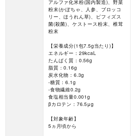
アルファ化米粉(国内製造)、野菜
粉末(かぼちゃ、人参、ブロッコ
リー、ほうれん草)、ビフィズス
菌(殺菌)、ケストース粉末、椎茸
粉末
【栄養成分(1包7.5g当たり)】
エネルギー：29kcaL
たんぱく質：0.56g
脂質：0.16g
炭水化物：6.3g
-糖質：6.1g
-食物繊維0.2g
食塩相当量0.001g
βカロテン：76.5μg
【対象年齢】
5ヵ月頃から