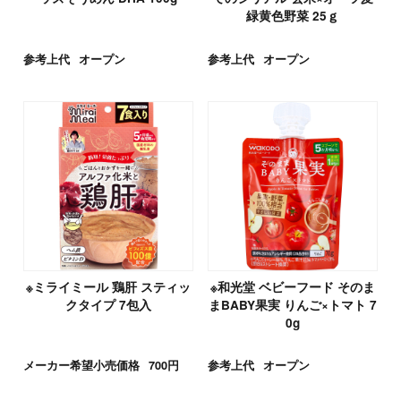
緑黄色野菜 25ｇ
参考上代
オープン
参考上代
オープン
※ミライミール 鶏肝 スティッ
※和光堂 ベビーフード そのま
クタイプ 7包入
まBABY果実 りんご×トマト 7
0g
メーカー希望小売価格
700円
参考上代
オープン