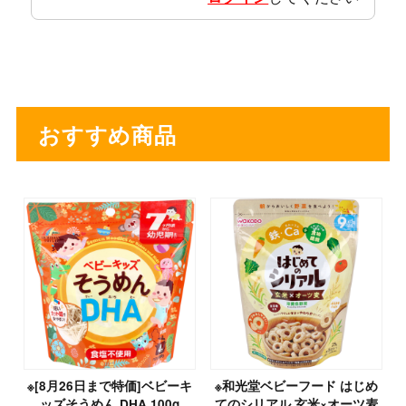
おすすめ商品
※[8月26日まで特価]ベビーキ
※和光堂ベビーフード はじめ
ッズそうめん DHA 100g
てのシリアル 玄米×オーツ麦