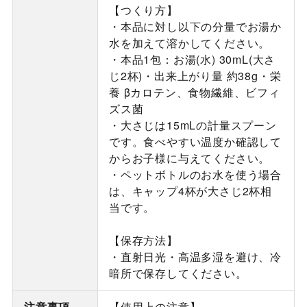
【つくり方】
・本品に対し以下の分量でお湯か
水を加えて溶かしてください。
・本品1包：お湯(水) 30mL(大さ
じ2杯)・出来上がり量 約38g・栄
養 βカロテン、食物繊維、ビフィ
ズス菌
・大さじは15mLの計量スプーン
です。食べやすい温度か確認して
からお子様に与えてください。
・ペットボトルのお水を使う場合
は、キャップ4杯が大さじ2杯相
当です。
【保存方法】
・直射日光・高温多湿を避け、冷
暗所で保存してください。
注意事項
【使用上の注意】