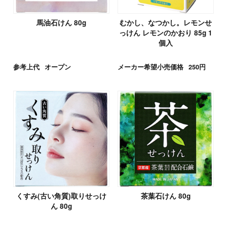
馬油石けん 80g
むかし、なつかし。レモンせ
っけん レモンのかおり 85g 1
個入
参考上代
オープン
メーカー希望小売価格
250円
くすみ(古い角質)取りせっけ
茶葉石けん 80g
ん 80g